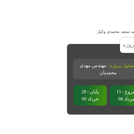
د سعید محمدی وکیل
وژه
ئول پروژه :
مهندس مهدی
محمدیان
شروع : 15
پایان : 28
رداد 98
خرداد 99