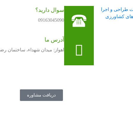
سوال دارید؟
09163045090
آدرس ما
اهواز: میدان شهداء، ساختمان رضا 1001، طبقه اول، واحد
دریافت مشاوره