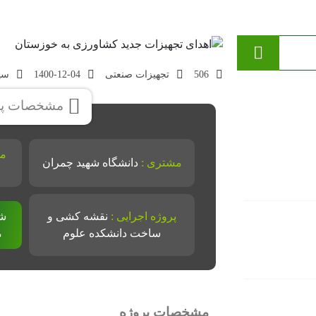
رزی به خوزستان
506
تجهیزات صنعتی
1400-12-04
سی
مشخصات پر
مس
مشتری :
دانشگاه شهید چمران
پروژه اجرایی :
نقشه کشی و
ساخت دانشکده علوم
م
مشخصات پروژه