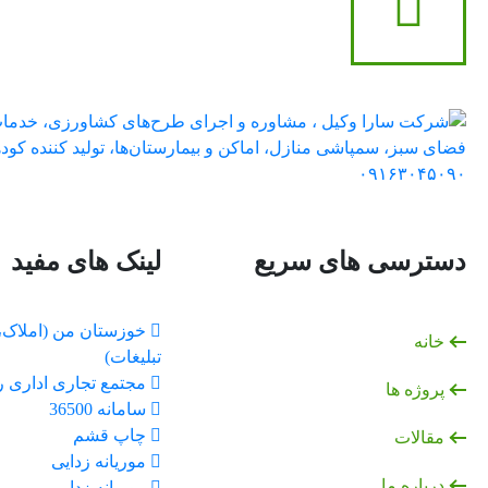
دسترسی های سریع
لینک های مفید
خوزستان من (املاک،
خانه
تبلیغات)
مجتمع تجاری اداری رضا 
پروژه ها
سامانه 36500
چاپ قشم
مقالات
موریانه زدایی
درباره ما
موریانه زدایی